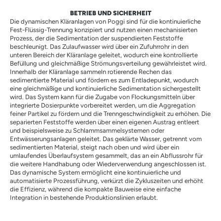
BETRIEB UND SICHERHEIT
Die dynamischen Kläranlagen von Poggi sind für die kontinuierliche
Fest-Flüssig-Trennung konzipiert und nutzen einen mechanisierten
Prozess, der die Sedimentation der suspendierten Feststoffe
beschleunigt. Das Zulaufwasser wird über ein Zufuhrrohr in den
unteren Bereich der Kläranlage geleitet, wodurch eine kontrollierte
Befüllung und gleichmäßige Strömungsverteilung gewährleistet wird.
Innerhalb der Kläranlage sammeln rotierende Rechen das
sedimentierte Material und fördern es zum Entladepunkt, wodurch
eine gleichmäßige und kontinuierliche Sedimentation sichergestellt
wird. Das System kann für die Zugabe von Flockungsmitteln über
integrierte Dosierpunkte vorbereitet werden, um die Aggregation
feiner Partikel zu fördern und die Trenngeschwindigkeit zu erhöhen. Die
separierten Feststoffe werden über einen eigenen Austrag entleert
und beispielsweise zu Schlamm­sammelsystemen oder
Entwässerungsanlagen geleitet. Das geklärte Wasser, getrennt vom
sedimentierten Material, steigt nach oben und wird über ein
umlaufendes Überlaufsystem gesammelt, das an ein Abflussrohr für
die weitere Handhabung oder Wiederverwendung angeschlossen ist.
Das dynamische System ermöglicht eine kontinuierliche und
automatisierte Prozessführung, verkürzt die Zykluszeiten und erhöht
die Effizienz, während die kompakte Bauweise eine einfache
Integration in bestehende Produktionslinien erlaubt.