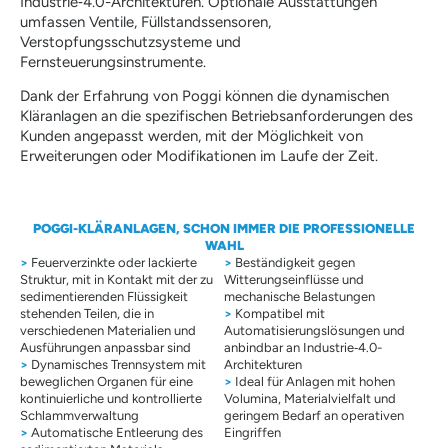
Industrie‑4.0-Architekturen. Optionale Ausstattungen
umfassen Ventile, Füllstandssensoren,
Verstopfungsschutzsysteme und
Fernsteuerungsinstrumente.
Dank der Erfahrung von Poggi können die dynamischen
Kläranlagen an die spezifischen Betriebsanforderungen des
Kunden angepasst werden, mit der Möglichkeit von
Erweiterungen oder Modifikationen im Laufe der Zeit.
POGGI-KLÄRANLAGEN, SCHON IMMER DIE PROFESSIONELLE
WAHL
>
Feuerverzinkte oder lackierte
>
Beständigkeit gegen
Struktur, mit in Kontakt mit der zu
Witterungseinflüsse und
sedimentierenden Flüssigkeit
mechanische Belastungen
stehenden Teilen, die in
>
Kompatibel mit
verschiedenen Materialien und
Automatisierungslösungen und
Ausführungen anpassbar sind
anbindbar an Industrie‑4.0-
>
Dynamisches Trennsystem mit
Architekturen
beweglichen Organen für eine
>
Ideal für Anlagen mit hohen
kontinuierliche und kontrollierte
Volumina, Materialvielfalt und
Schlammverwaltung
geringem Bedarf an operativen
>
Automatische Entleerung des
Eingriffen