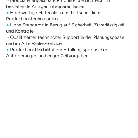
>
Modulare, anpassbare Produkte, die sich leicht in
bestehende Anlagen integrieren lassen
>
Hochwertige Materialien und fortschrittliche
Produktionstechnologien
>
Hohe Standards in Bezug auf Sicherheit, Zuverlässigkeit
und Kontrolle
>
Qualifizierter technischer Support in der Planungsphase
und im After-Sales-Service
>
Produktionsflexibilität zur Erfüllung spezifischer
Anforderungen und enger Zeitvorgaben
Die Lösungen von Poggi ermöglichen eine
Optimierung der internen Logistik, eine
Vereinfachung des Bestandsmanagements, eine
gleichbleibende Qualität der gelagerten Produkte
sowie die Erfüllung der im Sektor typischen
Anforderungen an Rückverfolgbarkeit und
Sicherheit. Dank der Kombination aus
fortschrittlicher Technologie, technischer