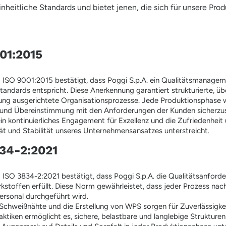
heitliche Standards und bietet jenen, die sich für unsere Prod
01:2015
EN ISO 9001:2015 bestätigt, dass Poggi S.p.A. ein Qualitätsmanag
Standards entspricht. Diese Anerkennung garantiert strukturierte, 
rung ausgerichtete Organisationsprozesse. Jede Produktionsphase wi
it und Übereinstimmung mit den Anforderungen der Kunden sicherzus
ein kontinuierliches Engagement für Exzellenz und die Zufriedenheit 
tät und Stabilität unseres Unternehmensansatzes unterstreicht.
34-2:2021
N ISO 3834-2:2021 bestätigt, dass Poggi S.p.A. die Qualitätsanford
toffen erfüllt. Diese Norm gewährleistet, dass jeder Prozess nach 
Personal durchgeführt wird.
er Schweißnähte und die Erstellung von WPS sorgen für Zuverlässigk
tiken ermöglicht es, sichere, belastbare und langlebige Strukturen