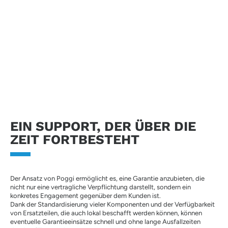
zertifizierten Produktionskette.
Jedes Produkt wird vor der Auslieferung geprüft und so
konzipiert, dass es den tatsächlichen Einsatzbedingungen
gerecht wird.
EIN SUPPORT, DER ÜBER DIE
ZEIT FORTBESTEHT
Der Ansatz von Poggi ermöglicht es, eine Garantie anzubieten, die
nicht nur eine vertragliche Verpflichtung darstellt, sondern ein
konkretes Engagement gegenüber dem Kunden ist.
Dank der Standardisierung vieler Komponenten und der Verfügbarkeit
von Ersatzteilen, die auch lokal beschafft werden können, können
eventuelle Garantieeinsätze schnell und ohne lange Ausfallzeiten