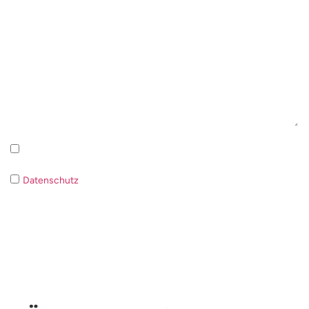
Newsletter Anmeldung Datenschutzrichtlinie
Datenschutz
Wenn Sie der Verarbeitung Ihrer Daten nicht
zustimmen ist es nicht möglich auf Ihre Anfrage zu antworten.
Anfrage senden