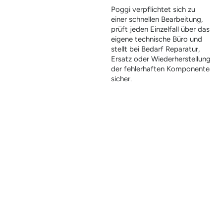
Poggi verpflichtet sich zu
einer schnellen Bearbeitung,
prüft jeden Einzelfall über das
eigene technische Büro und
stellt bei Bedarf Reparatur,
Ersatz oder Wiederherstellung
der fehlerhaften Komponente
sicher.
Garantie bedeutet nicht nur Absicherung, sondern auch
Vertrauen.
Die Stabilität der Poggi-Lösungen basiert auf strengen
internen Kontrollen, sorgfältiger Materialauswahl und einer