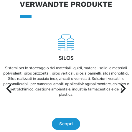
VERWANDTE PRODUKTE
SILOS
Sistemi per lo stoccaggio dei materiali liquidi, materiali solidi e materiali
polvirulenti: silos orizzontali, silos verticali, silos a pannelli, silos monolitici.
Silos realizzati in acciaio inox, zincati o verniciati. Soluzioni versatili e
personalizzabili per numerosi ambiti applicativi: agroalimentare, chimico e
petrolchimico, gestione ambientale, industria farmaceutica e della
plastica.
Scopri