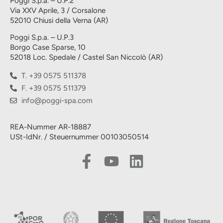
Poggi S.p.a. – U.P.2
Via XXV Aprile, 3 / Corsalone
52010 Chiusi della Verna (AR)
Poggi S.p.a. – U.P.3
Borgo Case Sparse, 10
52018 Loc. Spedale / Castel San Niccolò (AR)
T. +39 0575 511378
F. +39 0575 511379
info@poggi-spa.com
REA-Nummer AR-18887
USt-IdNr. / Steuernummer 00103050514