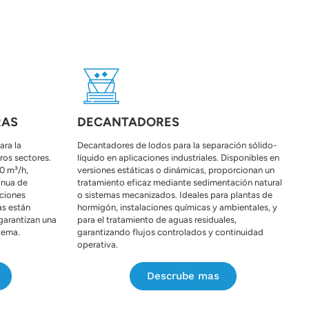
RAS
DECANTADORES
ara la
Decantadores de lodos para la separación sólido-
ros sectores.
líquido en aplicaciones industriales. Disponibles en
0 m³/h,
versiones estáticas o dinámicas, proporcionan un
inua de
tratamiento eficaz mediante sedimentación natural
iciones
o sistemas mecanizados. Ideales para plantas de
as están
hormigón, instalaciones químicas y ambientales, y
 garantizan una
para el tratamiento de aguas residuales,
stema.
garantizando flujos controlados y continuidad
operativa.
Descrube mas