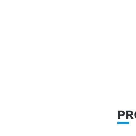
para las empresas del sector agríc
PR