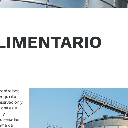
LIMENTARIO
 controlada
requisito
nservación y
ionales e
n y
y diseñadas
gama de