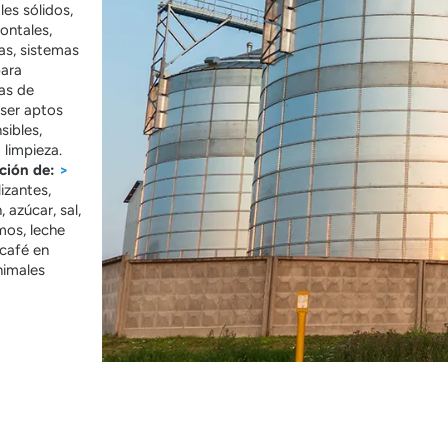
es sólidos,
zontales,
as, sistemas
para
tas de
 ser aptos
sibles,
 limpieza.
ción de:
>
lizantes,
 azúcar, sal,
mos, leche
 café en
nimales