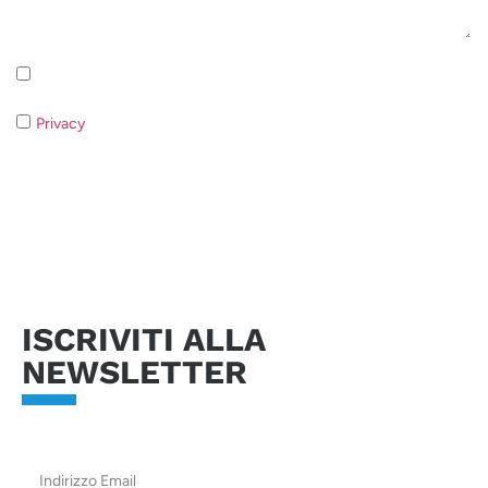
Iscrizione alla newsletter - Privacy Policy
Privacy
- Qualora non acconsentiate al trattamento dei dati non
sarà possibile rispondere alla vostra richiesta.
Invia richiesta
ISCRIVITI ALLA
NEWSLETTER