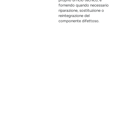
fornendo quando necessario
riparazione, sostituzione o
reintegrazione del
componente difettoso.
Garanzia non significa solo copertura, ma fiducia.
La solidità delle soluzioni Poggi si fonda su controlli interni
rigorosi, selezione accurata dei materiali e una filiera
produttiva certificata.
Ogni prodotto viene verificato prima della consegna e
progettato per rispondere alle condizioni reali di utilizzo.