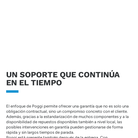
materiales y una cadena de producción certificada.
Cada producto se verifica antes de la entrega y se diseña
para responder a las condiciones reales de uso.
UN SOPORTE QUE CONTINÚA
EN EL TIEMPO
El enfoque de Poggi permite ofrecer una garantía que no es solo una
obligación contractual, sino un compromiso concreto con el cliente.
Además, gracias a la estandarización de muchos componentes y a la
disponibilidad de repuestos disponibles también a nivel local, las
posibles intervenciones en garantía pueden gestionarse de forma
rápida y sin largos tiempos de parada.
Poggi está presente también después de la entrega. Con