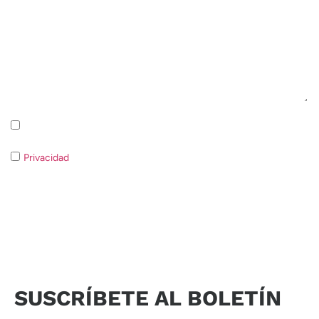
Suscripción a la newsletter Política de privacidad
Privacidad
Si no consiente el tratamiento de los datos no será
posible responder a su solicitud.
Enviar solicitud
SUSCRÍBETE AL BOLETÍN