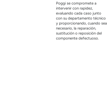
Poggi se compromete a
intervenir con rapidez,
evaluando cada caso junto
con su departamento técnico
y proporcionando, cuando sea
necesario, la reparación,
sustitución o reposición del
componente defectuoso.
Garantía no significa solo cobertura, sino confianza.
La solidez de las soluciones Poggi se basa en controles
internos rigurosos, una cuidadosa selección de los