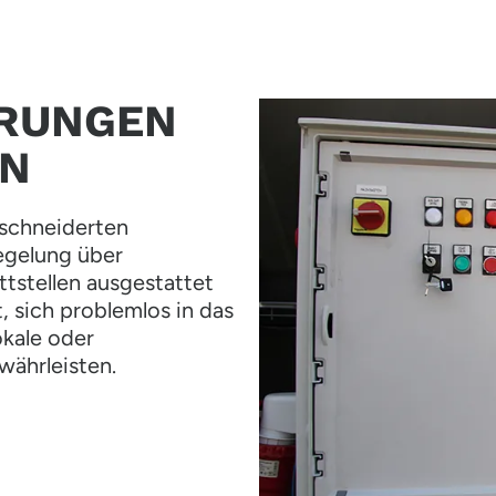
ERUNGEN
EN
schneiderten
egelung über
tstellen ausgestattet
, sich problemlos in das
okale oder
währleisten.