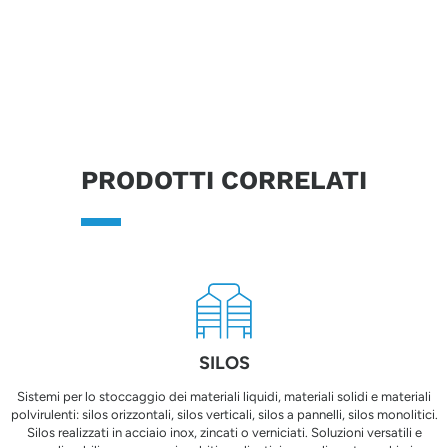
industriale più responsabile e duratura.
PRODOTTI CORRELATI
SILOS
Sistemi per lo stoccaggio dei materiali liquidi, materiali solidi e materiali
polvirulenti: silos orizzontali, silos verticali, silos a pannelli, silos monolitici.
Silos realizzati in acciaio inox, zincati o verniciati. Soluzioni versatili e