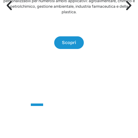
personalizzabili per numerosi ambiti applicativi: agroalimentare, chimico e
petrolchimico, gestione ambientale, industria farmaceutica e della
plastica.
Scopri
CONTATTACI