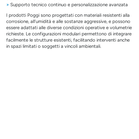
>
Supporto tecnico continuo e personalizzazione avanzata
I prodotti Poggi sono progettati con materiali resistenti alla
corrosione, all’umidità e alle sostanze aggressive, e possono
essere adattati alle diverse condizioni operative e volumetrie
richieste. Le configurazioni modulari permettono di integrare
facilmente le strutture esistenti, facilitando interventi anche
in spazi limitati o soggetti a vincoli ambientali.
Attraverso un approccio tecnico orientato
all’affidabilità e alla sostenibilità, Poggi S.p.A. con i
suoi prodotti aiuta le aziende a migliorare
l’efficienza nei processi di gestione ambientale,
riducendo sprechi e rischi operativi. Ogni soluzione
è sviluppata su misura per garantire conformità alle
normative vigenti e supportare una strategia