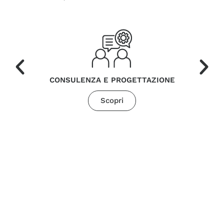
CONSULENZA E PROGETTAZIONE
Scopri
“Il servizio logistico offerto da Poggi è parte
integrante della fornitura: non si limita al trasporto,
ma assicura al cliente sicurezza operativa,