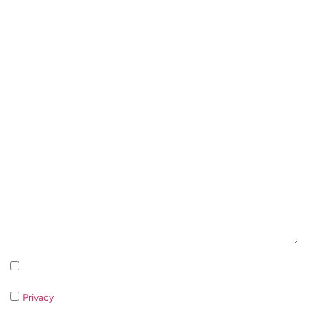
Iscrizione alla newsletter - Privacy Policy
Privacy
- Qualora non acconsentiate al trattamento dei dati non