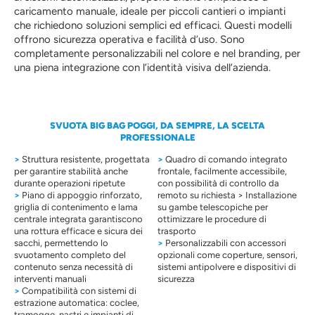
caricamento manuale, ideale per piccoli cantieri o impianti
che richiedono soluzioni semplici ed efficaci. Questi modelli
offrono sicurezza operativa e facilità d’uso. Sono
completamente personalizzabili nel colore e nel branding, per
una piena integrazione con l’identità visiva dell’azienda.
SVUOTA BIG BAG POGGI, DA SEMPRE, LA SCELTA
PROFESSIONALE
>
Struttura resistente, progettata
>
Quadro di comando integrato
per garantire stabilità anche
frontale, facilmente accessibile,
durante operazioni ripetute
con possibilità di controllo da
>
Piano di appoggio rinforzato,
remoto su richiesta > Installazione
griglia di contenimento e lama
su gambe telescopiche per
centrale integrata garantiscono
ottimizzare le procedure di
una rottura efficace e sicura dei
trasporto
sacchi, permettendo lo
>
Personalizzabili con accessori
svuotamento completo del
opzionali come coperture, sensori,
contenuto senza necessità di
sistemi antipolvere e dispositivi di
interventi manuali
sicurezza
>
Compatibilità con sistemi di
estrazione automatica: coclee,
tramogge, nastri e impianti di