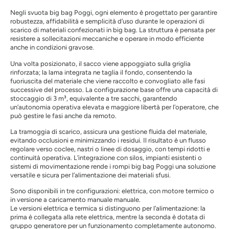
Negli svuota big bag Poggi, ogni elemento è progettato per garantire
robustezza, affidabilità e semplicità d’uso durante le operazioni di
scarico di materiali confezionati in big bag. La struttura è pensata per
resistere a sollecitazioni meccaniche e operare in modo efficiente
anche in condizioni gravose.
Una volta posizionato, il sacco viene appoggiato sulla griglia
rinforzata; la lama integrata ne taglia il fondo, consentendo la
fuoriuscita del materiale che viene raccolto e convogliato alle fasi
successive del processo. La configurazione base offre una capacità di
stoccaggio di 3 m³, equivalente a tre sacchi, garantendo
un’autonomia operativa elevata e maggiore libertà per l’operatore, che
può gestire le fasi anche da remoto.
La tramoggia di scarico, assicura una gestione fluida del materiale,
evitando occlusioni e minimizzando i residui. Il risultato è un flusso
regolare verso coclee, nastri o linee di dosaggio, con tempi ridotti e
continuità operativa. L’integrazione con silos, impianti esistenti o
sistemi di movimentazione rende i rompi big bag Poggi una soluzione
versatile e sicura per l’alimentazione dei materiali sfusi.
Sono disponibili in tre configurazioni: elettrica, con motore termico o
in versione a caricamento manuale manuale.
Le versioni elettrica e termica si distinguono per l’alimentazione: la
prima è collegata alla rete elettrica, mentre la seconda è dotata di
gruppo generatore per un funzionamento completamente autonomo.