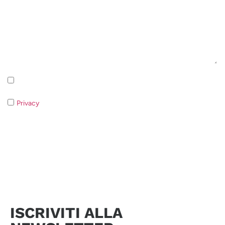
Iscrizione alla newsletter - Privacy Policy
Privacy
- Qualora non acconsentiate al trattamento dei dati non
sarà possibile rispondere alla vostra richiesta.
Invia richiesta
ISCRIVITI ALLA