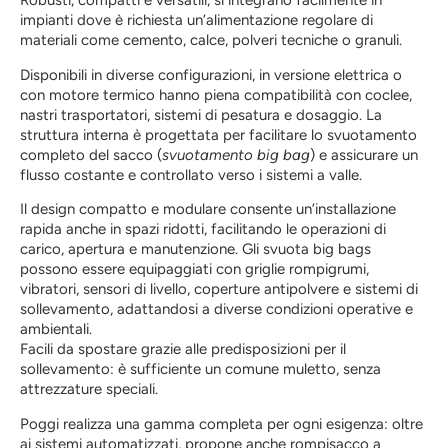
Robusti, compatti e versatili, si integrano facilmente in
impianti dove è richiesta un’alimentazione regolare di
materiali come cemento, calce, polveri tecniche o granuli.
Disponibili in diverse configurazioni, in versione elettrica o
con motore termico hanno piena compatibilità con coclee,
nastri trasportatori, sistemi di pesatura e dosaggio. La
struttura interna è progettata per facilitare lo svuotamento
completo del sacco (
svuotamento big bag
) e assicurare un
flusso costante e controllato verso i sistemi a valle.
Il design compatto e modulare consente un’installazione
rapida anche in spazi ridotti, facilitando le operazioni di
carico, apertura e manutenzione. Gli svuota big bags
possono essere equipaggiati con griglie rompigrumi,
vibratori, sensori di livello, coperture antipolvere e sistemi di
sollevamento, adattandosi a diverse condizioni operative e
ambientali.
Facili da spostare grazie alle predisposizioni per il
sollevamento: è sufficiente un comune muletto, senza
attrezzature speciali.
Poggi realizza una gamma completa per ogni esigenza: oltre
ai sistemi automatizzati, propone anche rompisacco a