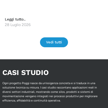
Leggi tutto..
28 Luglio 2026
Vedi tutti
CASI STUDIO
Ogni progetto Poggi nasce da un’esigenza concreta e si traduce in una
soluzione tecnica su misura. I casi studio raccontano applicazioni reali in
diversi settori industriali, mostrando come silos, prodotti e sistemi di
movimentazione vengano integrati nei processi produttivi per migliorare
efficienza, affidabilità e continuità operativa.