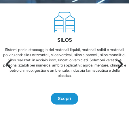
SILOS ORIZZONTALI
Facili da trasportare e installare. La
versione per l’80° mantiene tutte le
caratteristiche tecniche originali, con una
SILOS
finitura esterna esclusiva.
Sistemi per lo stoccaggio dei materiali liquidi, materiali solidi e materiali
polvirulenti: silos orizzontali, silos verticali, silos a pannelli, silos monolitici.
Scopri di più
Silos realizzati in acciaio inox, zincati o verniciati. Soluzioni versatili e
personalizzabili per numerosi ambiti applicativi: agroalimentare, chimico e
petrolchimico, gestione ambientale, industria farmaceutica e della
plastica.
Scopri