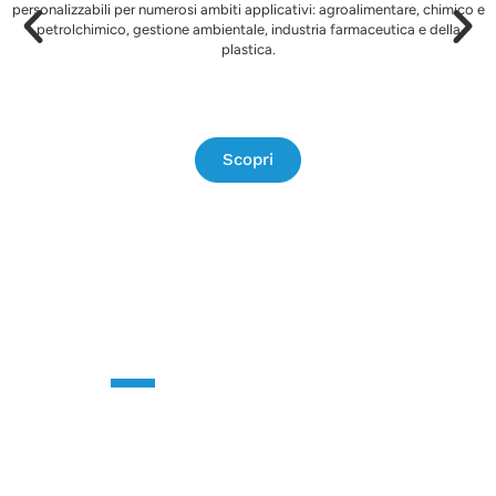
personalizzabili per numerosi ambiti applicativi: agroalimentare, chimico e
petrolchimico, gestione ambientale, industria farmaceutica e della
plastica.
Scopri
CONTATTACI