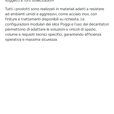
soggetti a forti sollecitazioni
Tutti i prodotti sono realizzati in materiali adatti a resistere
ad ambienti umidi e aggressivi, come acciaio inox, con
finiture e trattamenti disponibili su richiesta. Le
configurazioni modulari dei silos Poggi e l’uso dei decantatori
permettono di adattare le soluzioni a vincoli di spazio,
volume e requisiti tecnici specifici, garantendo efficienza
operativa e massima sicurezza.
Grazie alla lunga esperienza nel settore e alla
capacità di affrontare progetti complessi, Poggi
S.p.A. garantisce sistemi di stoccaggio e
trattamento durevoli, performanti e integrabili,
contribuendo a ottimizzare l’uso delle risorse
idriche e a ridurre l’impatto ambientale in linea con
i principi dell’economia circolare.