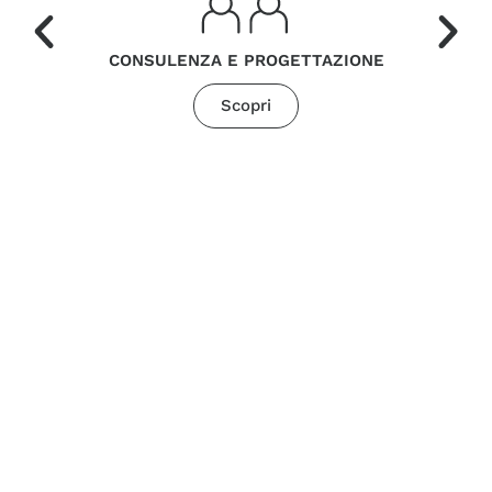
CONSULENZA E PROGETTAZIONE
Scopri
Le savoir-faire Poggi permet d’intervenir aussi bien
sur de nouvelles installations que dans des sites en
activité, en gérant également des conditions
complexes telles que des espaces réduits, des
environnements agressifs ou des installations en
hauteur. Tout cela se traduit par un support
technique concret, permettant au client de
compter sur un partenaire solide même dans les
phases les plus opérationnelles du projet.