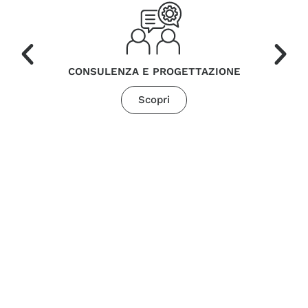
CONSULENZA E PROGETTAZIONE
Scopri
“Le service logistique offert par Poggi fait partie
intégrante de la fourniture : il ne se limite pas au
transport, mais garantit au client sécurité
opérationnelle, traçabilité complète et continuité
du projet, même dans des contextes complexes ou
avec des délais particulièrement exigeants. ”