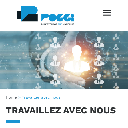
SETTORI DI UTILIZZO
SERVIZI AL CLIENTE
SALONS ET ÉVÉNEMENTS
BLOG ET ACTUALITÉS
Home
>
Travailler avec nous
TRAVAILLEZ AVEC NOUS