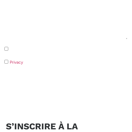
Iscrizione alla newsletter - Privacy Policy
Privacy
- Qualora non acconsentiate al trattamento dei dati non
sarà possibile rispondere alla vostra richiesta.
Envoyer la demande
S’INSCRIRE À LA