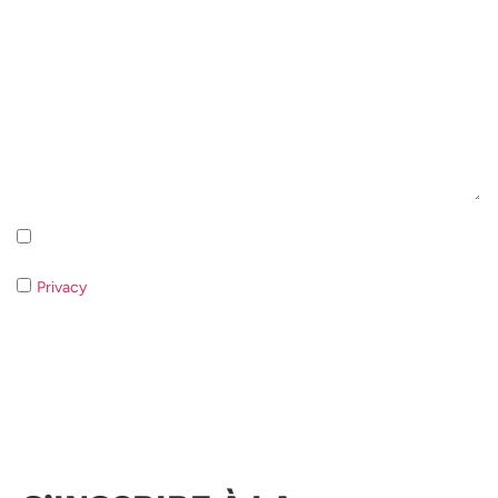
Iscrizione alla newsletter - Privacy Policy
Privacy
- Qualora non acconsentiate al trattamento dei dati non
sarà possibile rispondere alla vostra richiesta.
Envoyer la demande