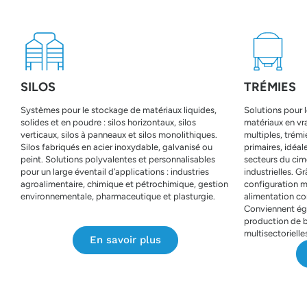
SILOS
TRÉMIES
Systèmes pour le stockage de matériaux liquides,
Solutions pour 
solides et en poudre : silos horizontaux, silos
matériaux en vr
verticaux, silos à panneaux et silos monolithiques.
multiples, trém
Silos fabriqués en acier inoxydable, galvanisé ou
primaires, idéal
peint. Solutions polyvalentes et personnalisables
secteurs du cim
pour un large éventail d’applications : industries
industrielles. Gr
agroalimentaire, chimique et pétrochimique, gestion
configuration m
environnementale, pharmaceutique et plasturgie.
alimentation con
Conviennent égal
production de b
multisectorielle
En savoir plus