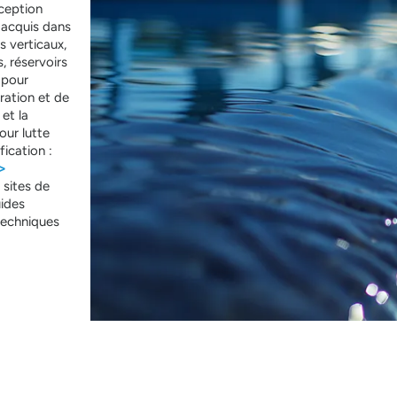
ception
e acquis dans
s verticaux,
, réservoirs
 pour
ration et de
et la
our lutte
fication :
>
 sites de
ides
 techniques