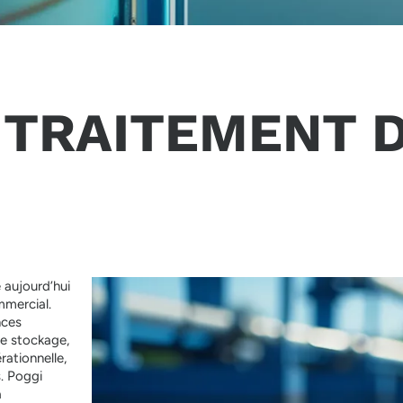
TRAITEMENT D
 aujourd’hui
mmercial.
nces
le stockage,
rationnelle,
. Poggi
a