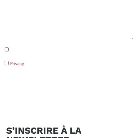
Iscrizione alla newsletter - Privacy Policy
Privacy
- Qualora non acconsentiate al trattamento dei dati non
sarà possibile rispondere alla vostra richiesta.
Envoyer la demande
S’INSCRIRE À LA