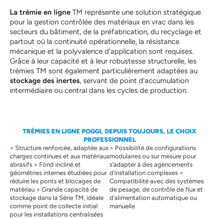
La trémie en ligne
TM représente une solution stratégique
pour la gestion contrôlée des matériaux en vrac dans les
secteurs du bâtiment, de la préfabrication, du recyclage et
partout où la continuité opérationnelle, la résistance
mécanique et la polyvalence d’application sont requises.
Grâce à leur capacité et à leur robustesse structurelle, les
trémies TM sont également particulièrement adaptées au
stockage des inertes
, servant de point d’accumulation
intermédiaire ou central dans les cycles de production.
TRÉMIES EN LIGNE POGGI, DEPUIS TOUJOURS, LE CHOIX
PROFESSIONNEL
>
Structure renforcée, adaptée aux
>
Possibilité de configurations
charges continues et aux matériaux
modulaires ou sur mesure pour
abrasifs
>
Fond incliné et
s’adapter à des agencements
géométries internes étudiées pour
d’installation complexes
>
réduire les ponts et blocages de
Compatibilité avec des systèmes
matériau
>
Grande capacité de
de pesage, de contrôle de flux et
stockage dans la Série TM, idéale
d’alimentation automatique ou
comme point de collecte initial
manuelle
pour les installations centralisées