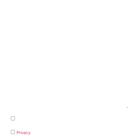
Iscrizione alla newsletter - Privacy Policy
Privacy
- Qualora non acconsentiate al trattamento dei