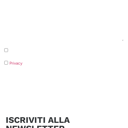
Iscrizione alla newsletter - Privacy Policy
Privacy
- Qualora non acconsentiate al trattamento dei dati non
sarà possibile rispondere alla vostra richiesta.
Invia richiesta
ISCRIVITI ALLA