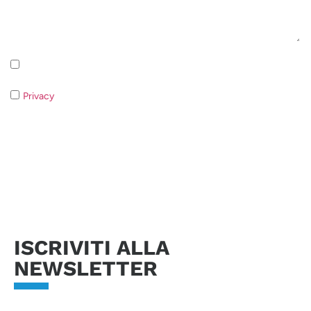
Iscrizione alla newsletter - Privacy Policy
Privacy
- Qualora non acconsentiate al trattamento dei dati non
sarà possibile rispondere alla vostra richiesta.
Invia richiesta
ISCRIVITI ALLA
NEWSLETTER