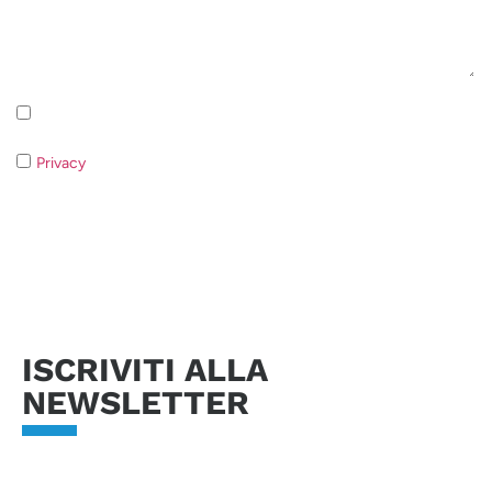
Iscrizione alla newsletter - Privacy Policy
Privacy
- Qualora non acconsentiate al trattamento dei dati non
sarà possibile rispondere alla vostra richiesta.
Invia richiesta
ISCRIVITI ALLA
NEWSLETTER