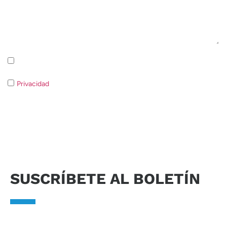
Suscripción a la newsletter Política de privacidad
Privacidad
Si no consiente el tratamiento de los datos no será
posible responder a su solicitud.
Enviar solicitud
SUSCRÍBETE AL BOLETÍN