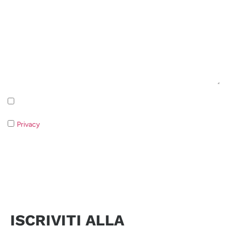
Iscrizione alla newsletter - Privacy Policy
Privacy
- Qualora non acconsentiate al trattamento dei dati non
sarà possibile rispondere alla vostra richiesta.
Invia richiesta
ISCRIVITI ALLA