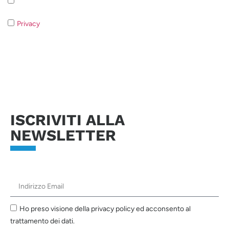
Iscrizione alla newsletter - Privacy Policy
Privacy
- Qualora non acconsentiate al trattamento dei dati non
sarà possibile rispondere alla vostra richiesta.
Invia richiesta
ISCRIVITI ALLA
NEWSLETTER
Ho preso visione della privacy policy ed acconsento al
trattamento dei dati.