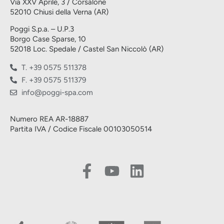
Via XXV Aprile, 3 / Corsalone
52010 Chiusi della Verna (AR)
Poggi S.p.a. – U.P.3
Borgo Case Sparse, 10
52018 Loc. Spedale / Castel San Niccolò (AR)
T. +39 0575 511378
F. +39 0575 511379
info@poggi-spa.com
Numero REA AR-18887
Partita IVA / Codice Fiscale 00103050514