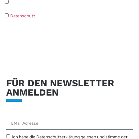
Newsletter Anmeldung Datenschutzrichtlinie
Datenschutz
Wenn Sie der Verarbeitung Ihrer Daten nicht
zustimmen ist es nicht möglich auf Ihre Anfrage zu antworten.
Anfrage senden
FÜR DEN NEWSLETTER
ANMELDEN
Ich habe die Datenschutzerklärung gelesen und stimme der