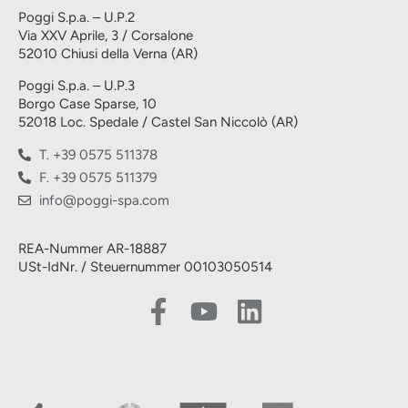
Poggi S.p.a. – U.P.2
Via XXV Aprile, 3 / Corsalone
52010 Chiusi della Verna (AR)
Poggi S.p.a. – U.P.3
Borgo Case Sparse, 10
52018 Loc. Spedale / Castel San Niccolò (AR)
T. +39 0575 511378
F. +39 0575 511379
info@poggi-spa.com
REA-Nummer AR-18887
USt-IdNr. / Steuernummer 00103050514