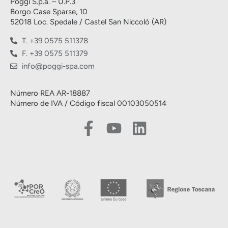
Poggi S.p.a. – U.P.3
Borgo Case Sparse, 10
52018 Loc. Spedale / Castel San Niccolò (AR)
T. +39 0575 511378
F. +39 0575 511379
info@poggi-spa.com
Número REA AR-18887
Número de IVA / Código fiscal 00103050514