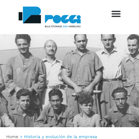
SETTORI DI UTILIZZO
SERVIZI AL CLIENTE
FERIAS Y EVENTOS
BLOG Y NOTICIAS
Home
>
Historia y evolución de la empresa