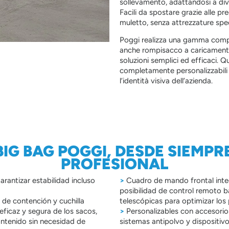
sollevamento, adattandosi a div
Facili da spostare grazie alle pr
muletto, senza attrezzature spec
Poggi realizza una gamma comple
anche rompisacco a caricamento 
soluzioni semplici ed efficaci. Q
completamente personalizzabili 
l’identità visiva dell’azienda.
IG BAG POGGI, DESDE SIEMPR
PROFESIONAL
arantizar estabilidad incluso
>
Cuadro de mando frontal integ
posibilidad de control remoto ba
 de contención y cuchilla
telescópicas para optimizar los
eficaz y segura de los sacos,
>
Personalizables con accesorio
ntenido sin necesidad de
sistemas antipolvo y dispositiv