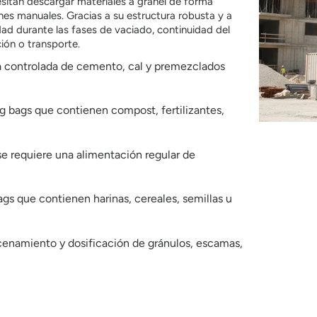
sitan descargar materiales a granel de forma
nes manuales. Gracias a su estructura robusta y a
dad durante las fases de vaciado, continuidad del
ción o transporte.
ia controlada de cemento, cal y premezclados
ig bags que contienen compost, fertilizantes,
se requiere una alimentación regular de
ags que contienen harinas, cereales, semillas u
macenamiento y dosificación de gránulos, escamas,