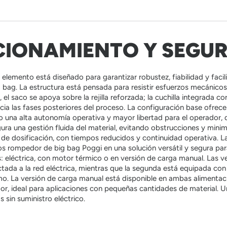
IONAMIENTO Y SEGU
 elemento está diseñado para garantizar robustez, fiabilidad y faci
bag. La estructura está pensada para resistir esfuerzos mecánicos
l saco se apoya sobre la rejilla reforzada; la cuchilla integrada cor
acia las fases posteriores del proceso. La configuración base ofr
do una alta autonomía operativa y mayor libertad para el operador,
ra una gestión fluida del material, evitando obstrucciones y minimi
eas de dosificación, con tiempos reducidos y continuidad operativa. L
s rompedor de big bag Poggi en una solución versátil y segura para
: eléctrica, con motor térmico o en versión de carga manual. Las ve
ectada a la red eléctrica, mientras que la segunda está equipada co
 La versión de carga manual está disponible en ambas alimentacio
dor, ideal para aplicaciones con pequeñas cantidades de material. 
s sin suministro eléctrico.