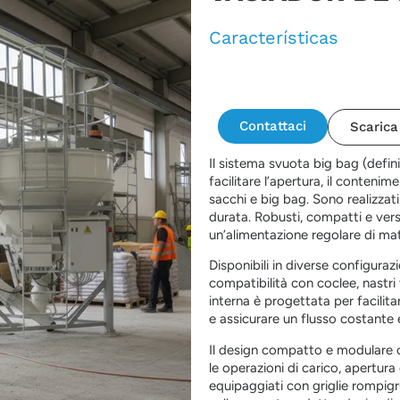
Características
Contattaci
Scarica
Il sistema svuota big bag (defi
facilitare l’apertura, il contenim
sacchi e big bag. Sono realizzati
durata. Robusti, compatti e versa
un’alimentazione regolare di mat
Disponibili in diverse configura
compatibilità con coclee, nastri
interna è progettata per facili
e assicurare un flusso costante e
Il design compatto e modulare co
le operazioni di carico, apertu
equipaggiati con griglie rompigrum