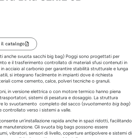
 il catalogo
niti anche svuota sacchi big bag) Poggi sono progettati per
ento e il trasferimento controllato di materiali sfusi contenuti in
 in acciaio al carbonio per garantire stabilità strutturale e lunga
tili, si integrano facilmente in impianti dove è richiesta
eriali come cemento, calce, polveri tecniche o granuli.
zioni, in versione elettrica o con motore termico hanno piena
 trasportatori, sistemi di pesatura e dosaggio. La struttura
tare lo svuotamento completo del sacco (
svuotamento big bag
)
 controllato verso i sistemi a valle.
nsente un’installazione rapida anche in spazi ridotti, facilitando
ra e manutenzione. Gli svuota big bags possono essere
i, vibratori, sensori di livello, coperture antipolvere e sistemi di