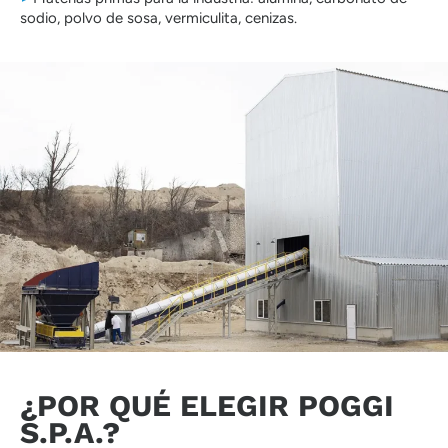
sodio, polvo de sosa, vermiculita, cenizas.
¿POR QUÉ ELEGIR POGGI
S.P.A.?