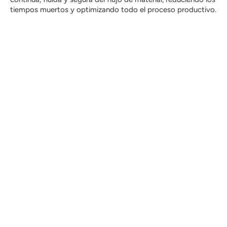
tiempos muertos y optimizando todo el proceso productivo.
A través de un enfoque técnico orientado a la
fiabilidad y la precisión, Poggi S.p.A. apoya a las
empresas en la transformación de materias
plásticas, optimizando los procesos de
almacenamiento y manipulación de polvos,
gránulos y compuestos.
Cada solución se desarrolla a medida para reducir el
riesgo de contaminaciones, mejorar la eficiencia
productiva y garantizar el cumplimiento de las
normativas del sector plástico.