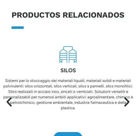
PRODUCTOS RELACIONADOS
SILOS
Sistemi per lo stoccaggio dei materiali liquidi, materiali solidi e materiali
polvirulenti: silos orizzontali, silos verticali, silos a pannelli, silos monolitici.
Silos realizzati in acciaio inox, zincati o verniciati. Soluzioni versatili e
personalizzabili per numerosi ambiti applicativi: agroalimentare, chimico e
petrolchimico, gestione ambientale, industria farmaceutica e della
plastica.