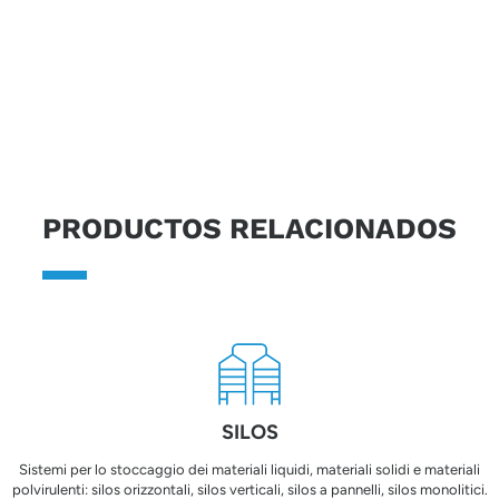
Soluciones a medida, materiales certificados y
tecnologías avanzadas permiten afrontar incluso las
condiciones operativas más delicadas, garantizando
seguridad, continuidad y conformidad.
PRODUCTOS RELACIONADOS
SILOS
Sistemi per lo stoccaggio dei materiali liquidi, materiali solidi e materiali
polvirulenti: silos orizzontali, silos verticali, silos a pannelli, silos monolitici.