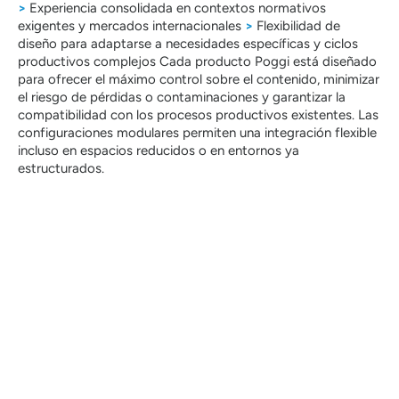
>
Experiencia consolidada en contextos normativos
exigentes y mercados internacionales
>
Flexibilidad de
diseño para adaptarse a necesidades específicas y ciclos
productivos complejos Cada producto Poggi está diseñado
para ofrecer el máximo control sobre el contenido, minimizar
el riesgo de pérdidas o contaminaciones y garantizar la
compatibilidad con los procesos productivos existentes. Las
configuraciones modulares permiten una integración flexible
incluso en espacios reducidos o en entornos ya
estructurados.
Gracias a la amplia experiencia en la gestión de
sustancias complejas y a la capacidad de adaptarse
a normativas exigentes y protocolos técnicos
específicos, Poggi S.p.A. representa un referente
fiable para empresas químicas y petroquímicas que
operan en entornos críticos, tanto en Italia como en
el extranjero.