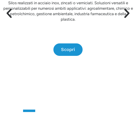
Silos realizzati in acciaio inox, zincati o verniciati. Soluzioni versatili e
personalizzabili per numerosi ambiti applicativi: agroalimentare, chimico e
petrolchimico, gestione ambientale, industria farmaceutica e della
plastica.
Scopri
CONTÁCTANOS