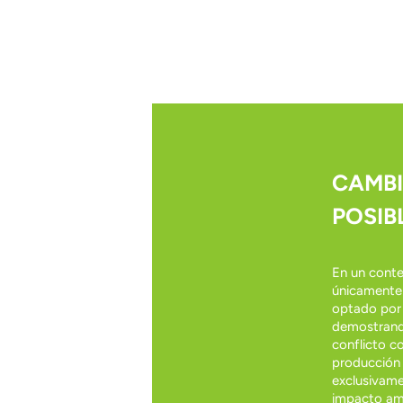
CAMBI
POSIB
En un conte
únicamente 
optado por 
demostrando
conflicto co
producción s
exclusivame
impacto amb