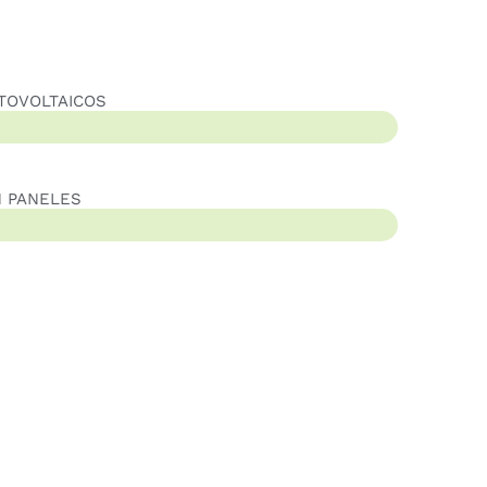
TOVOLTAICOS
AICOS
N PANELES
ES