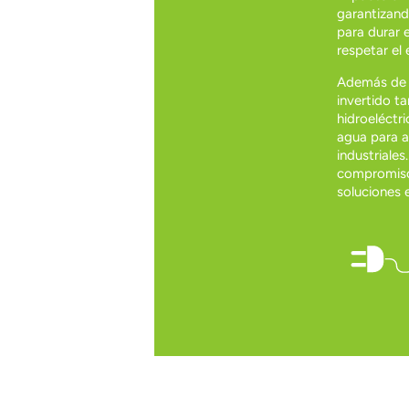
garantizan
para durar 
respetar el 
Además de l
invertido t
hidroeléctr
agua para a
industriale
compromiso
soluciones 