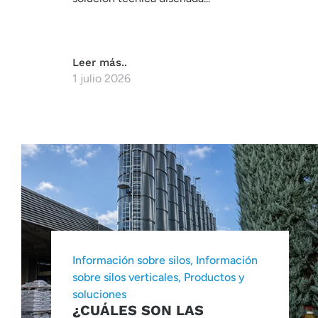
Leer más..
1 julio 2026
Información sobre silos
,
Información
sobre silos verticales
,
Productos y
soluciones
¿CUÁLES SON LAS