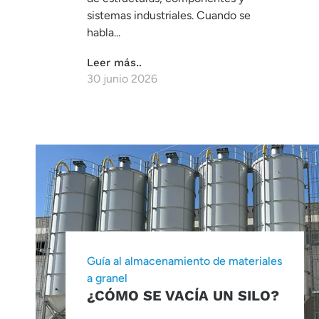
sistemas industriales. Cuando se
habla...
Leer más..
30 junio 2026
Guía al almacenamiento de materiales
a granel
¿CÓMO SE VACÍA UN SILO?