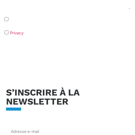
Iscrizione alla newsletter - Privacy Policy
Privacy
- Qualora non acconsentiate al trattamento dei dati non
sarà possibile rispondere alla vostra richiesta.
Envoyer la demande
S’INSCRIRE À LA
NEWSLETTER