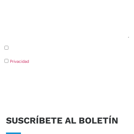
Suscripción a la newsletter Política de privacidad
Privacidad
Si no consiente el tratamiento de los datos no será
posible responder a su solicitud.
Enviar solicitud
SUSCRÍBETE AL BOLETÍN