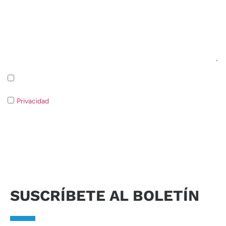
Suscripción a la newsletter Política de privacidad
Privacidad
Si no consiente el tratamiento de los datos no será
posible responder a su solicitud.
Enviar solicitud
SUSCRÍBETE AL BOLETÍN