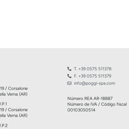
T. +39 0575 511378
F. +39 0575 511379
info@poggi-spa.com
 19 / Corsalone
lla Verna (AR)
Número REA AR-18887
.P.1
Número de IVA / Código fiscal
 19 / Corsalone
00103050514
lla Verna (AR)
U.P.2