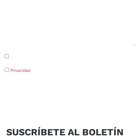
Suscripción a la newsletter Política de privacidad
Privacidad
Si no consiente el tratamiento de los datos no será
posible responder a su solicitud.
Enviar solicitud
SUSCRÍBETE AL BOLETÍN