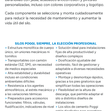
personalizadas, incluso con colores corporativos y logotipo.
Cada componente se selecciona y monta cuidadosamente
para reducir la necesidad de mantenimiento y aumentar la
vida útil del silo.
SILOS POGGI, SIEMPRE, LA ELECCIÓN PROFESIONAL
>
Estructura monolítica de cuerpo
>
Solución ideal para instalaciones
único, sin uniones mecánicas ni
fijas de alta productividad y
tornillos
diseños complejos
>
Transportables con camión
>
Dosificación ajustable del
estándar (SZ, SM), sin necesidad
contenido, fácil de gestionar y
de medios especiales
adaptable a diversas necesidades
>
Alta estabilidad y durabilidad
operativas
incluso en condiciones
>
Montaje y desmontaje rápidos,
ambientales difíciles
gracias a los pies giratorios que
>
Resistencia a los agentes
simplifican todas las operaciones
atmosféricos, al estrés mecánico y
>
Flexibilidad en la altura de
a las variaciones térmicas
descarga, que permite adaptar el
>
Preparados para accesorios
silo a distintos diseños de
funcionales: filtros, válvulas,
instalaciones
fluidificación, indicadores de nivel
>
Los silos de cemento Poggi
están diseñados para garantizar