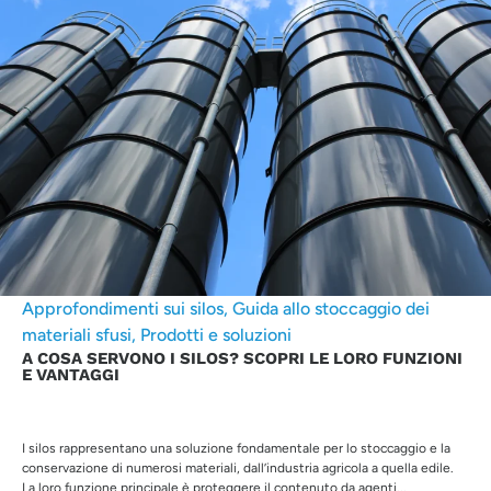
Approfondimenti sui silos
,
Guida allo stoccaggio dei
materiali sfusi
,
Prodotti e soluzioni
A COSA SERVONO I SILOS? SCOPRI LE LORO FUNZIONI
E VANTAGGI
I silos rappresentano una soluzione fondamentale per lo stoccaggio e la
conservazione di numerosi materiali, dall’industria agricola a quella edile.
La loro funzione principale è proteggere il contenuto da agenti...