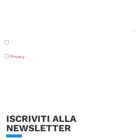
Iscrizione alla newsletter - Privacy Policy
Privacy
- Qualora non acconsentiate al trattamento dei dati non
sarà possibile rispondere alla vostra richiesta.
Invia richiesta
ISCRIVITI ALLA
NEWSLETTER