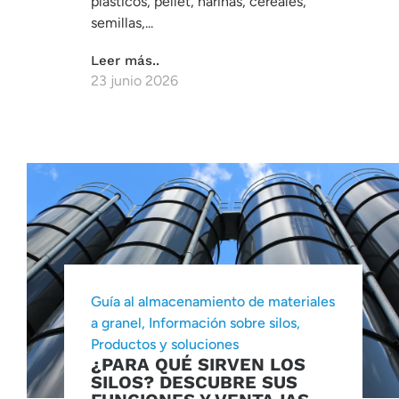
plásticos, pellet, harinas, cereales,
semillas,...
Leer más..
23 junio 2026
Guía al almacenamiento de materiales
a granel
,
Información sobre silos
,
Productos y soluciones
¿PARA QUÉ SIRVEN LOS
SILOS? DESCUBRE SUS