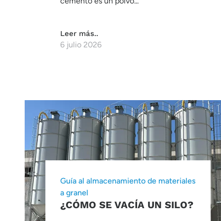
cemento es un polvo...
Leer más..
6 julio 2026
Guía al almacenamiento de materiales
a granel
¿CÓMO SE VACÍA UN SILO?