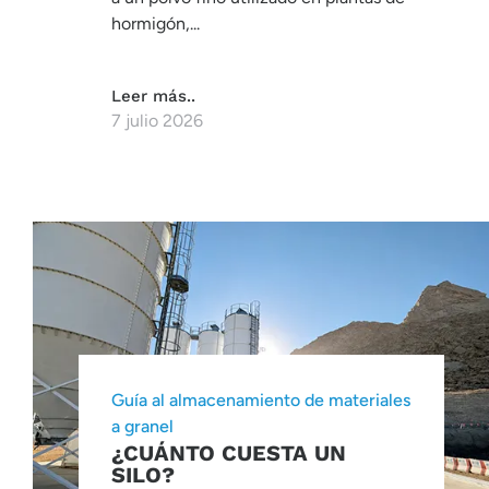
hormigón,...
Leer más..
7 julio 2026
Guía al almacenamiento de materiales
a granel
¿CUÁNTO CUESTA UN
SILO?